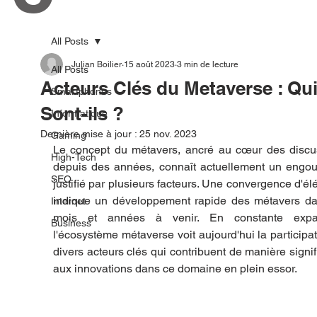
All Posts
Julian Boilier
15 août 2023
3 min de lecture
All Posts
Acteurs Clés du Metaverse : Qu
Smartphones
Sont-ils ?
Informatique
Dernière mise à jour :
25 nov. 2023
Gaming
Le concept du métavers, ancré au cœur des discus
High-Tech
depuis des années, connaît actuellement un engou
SEO
justifié par plusieurs facteurs. Une convergence d'él
indique un développement rapide des métavers dan
Internet
mois et années à venir. En constante expan
Business
l'écosystème métaverse voit aujourd'hui la participat
divers acteurs clés qui contribuent de manière signifi
aux innovations dans ce domaine en plein essor.