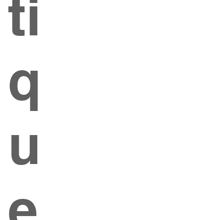
ti
q
u
e