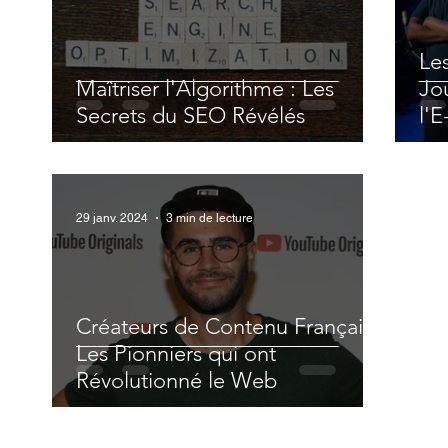
Le
Maîtriser l'Algorithme : Les
Jo
Secrets du SEO Révélés
l'E
29 janv. 2024
3 min de lecture
Créateurs de Contenu Français :
Les Pionniers qui ont
Révolutionné le Web