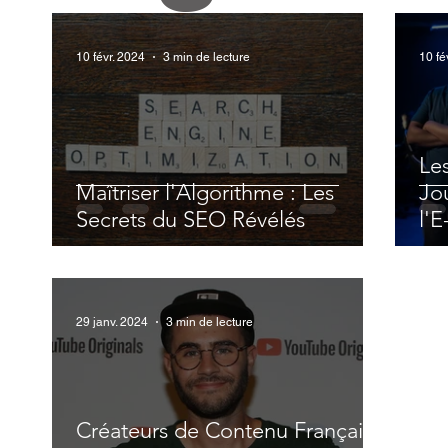
10 févr. 2024
3 min de lecture
10 fé
Le
Maîtriser l'Algorithme : Les
Jo
Secrets du SEO Révélés
l'E
29 janv. 2024
3 min de lecture
Créateurs de Contenu Français :