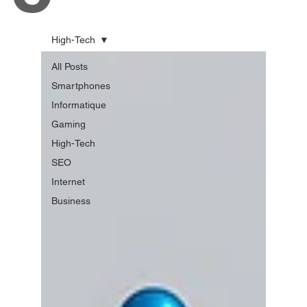
High-Tech
All Posts
Smartphones
Informatique
Gaming
High-Tech
SEO
Internet
Business