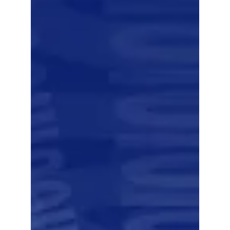
se trouve actuellement plongée dans un tourbillon
inattendu à la suite du départ...