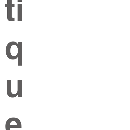
ti
q
u
e