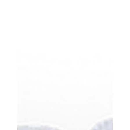
Julian Boilier
15 août 2023
2 min de lecture
L'Évolution Imminente de
l'High-Tech : Quelles
Promesses pour Demain ?
L'High-Tech a toujours été le moteur de
l'innovation, repoussant constamment les limites de
ce qui est possible. Chaque année, de...