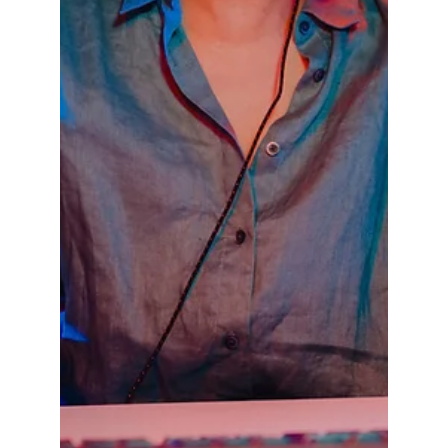
Julian Boilier
22 nov. 2023
2 min de lecture
Les Moments Clés de
l'Évolution de l'High-Tech
L'histoire de l'industrie high-tech est marquée par
une série de moments clés qui ont façonné le
paysage technologique actuel. De...