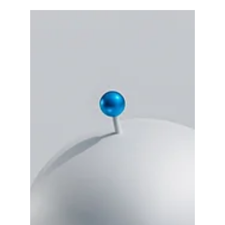
Julian Boilier
29 janv. 2024
3 min de lecture
Créateurs de Contenu Français
: Les Pionniers qui ont
Révolutionné le Web
L'avènement d'Internet a profondément transformé
notre façon de consommer de l'information, du
divertissement et du contenu en général....