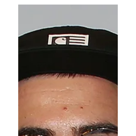
Julian Boilier
10 févr. 2024
3 min de lecture
Les Héros du Gaming : Des
Joueurs Anonymes aux Stars
de l'E-sport
Dans l'univers du jeu vidéo, les héros prennent de
nombreuses formes. Du joueur anonyme qui passe
des heures à explorer des mondes...