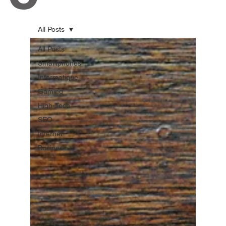
All Posts
All Posts
Smartphones
Informatique
Gaming
High-Tech
SEO
Internet
Business