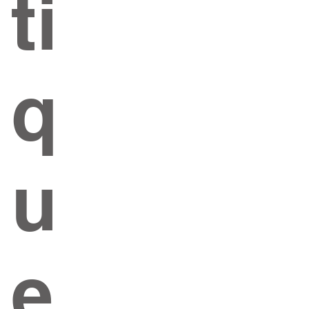
ti
q
u
e