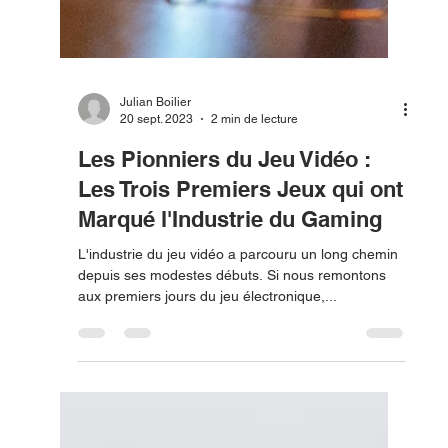
Julian Boilier
10 oct. 2023
2 min de lecture
SEO pour les Nuls : Démystifier
les Symboles Cruciaux pour
Votre Classement sur Google
Si vous êtes nouveau dans le monde du
référencement (SEO), vous avez peut-être été
confronté à une multitude de termes et de
symboles...