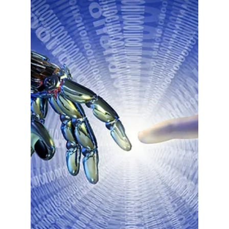
Julian Boilier
25 nov. 2023
5 min de lecture
Crise chez OpenAI :
Répercussions d'un Choc dans
le Monde de l'IA
OpenAI, figure éminente de l'intelligence artificielle,
se trouve actuellement plongée dans un tourbillon
inattendu à la suite du départ...