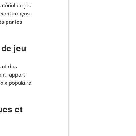
tériel de jeu 
 sont conçus 
s par les 
 de jeu
 et des 
ent rapport 
hoix populaire 
ues et 