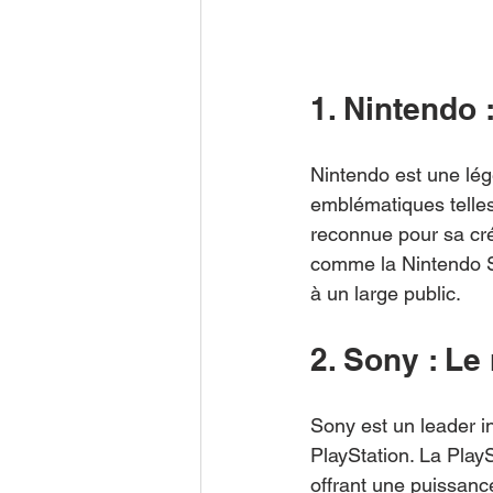
1. Nintendo 
Nintendo est une lég
emblématiques telles
reconnue pour sa cré
comme la Nintendo Sw
à un large public.
2. Sony : Le 
Sony est un leader i
PlayStation. La PlayS
offrant une puissanc