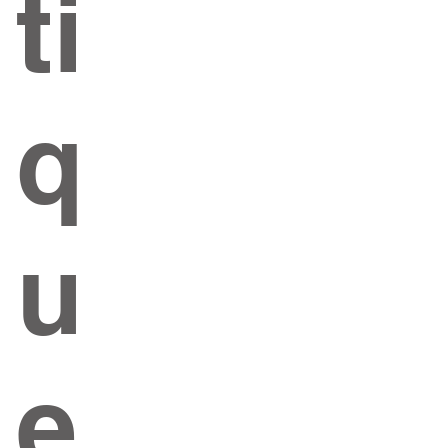
ti
q
u
e