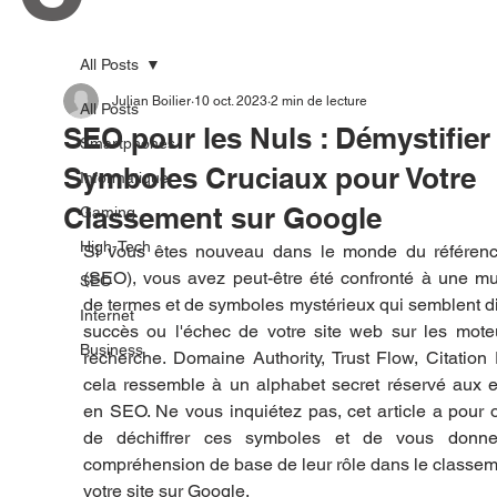
All Posts
Julian Boilier
10 oct. 2023
2 min de lecture
All Posts
SEO pour les Nuls : Démystifier 
Smartphones
Symboles Cruciaux pour Votre
Informatique
Classement sur Google
Gaming
High-Tech
Si vous êtes nouveau dans le monde du référenc
(SEO), vous avez peut-être été confronté à une mul
SEO
de termes et de symboles mystérieux qui semblent dic
Internet
succès ou l'échec de votre site web sur les moteu
Business
recherche. Domaine Authority, Trust Flow, Citation 
cela ressemble à un alphabet secret réservé aux e
en SEO. Ne vous inquiétez pas, cet article a pour ob
de déchiffrer ces symboles et de vous donne
compréhension de base de leur rôle dans le classem
votre site sur Google.